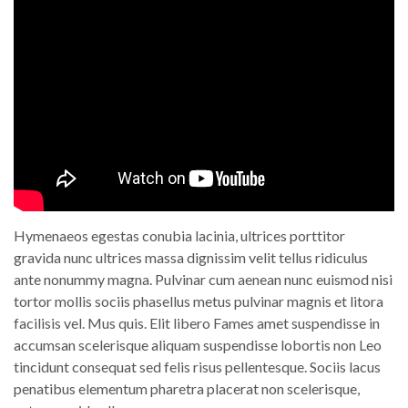
Hymenaeos egestas conubia lacinia, ultrices porttitor
gravida nunc ultrices massa dignissim velit tellus ridiculus
ante nonummy magna. Pulvinar cum aenean nunc euismod nisi
tortor mollis sociis phasellus metus pulvinar magnis et litora
facilisis vel. Mus quis. Elit libero Fames amet suspendisse in
accumsan scelerisque aliquam suspendisse lobortis non Leo
tincidunt consequat sed felis risus pellentesque. Sociis lacus
penatibus elementum pharetra placerat non scelerisque,