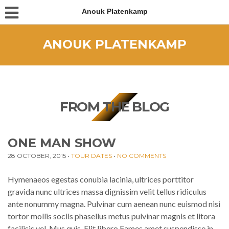
Anouk Platenkamp
ANOUK PLATENKAMP
FROM THE BLOG
ONE MAN SHOW
28 OCTOBER, 2015
•
TOUR DATES
•
NO COMMENTS
Hymenaeos egestas conubia lacinia, ultrices porttitor
gravida nunc ultrices massa dignissim velit tellus ridiculus
ante nonummy magna. Pulvinar cum aenean nunc euismod nisi
tortor mollis sociis phasellus metus pulvinar magnis et litora
facilisis vel. Mus quis. Elit libero Fames amet suspendisse in