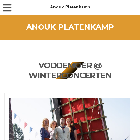
Anouk Platenkamp
ANOUK PLATENKAMP
VODDEMOER @
WINTERCONCERTEN